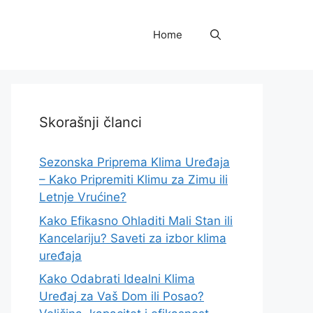
Home
Skorašnji članci
Sezonska Priprema Klima Uređaja
– Kako Pripremiti Klimu za Zimu ili
Letnje Vrućine?
Kako Efikasno Ohladiti Mali Stan ili
Kancelariju? Saveti za izbor klima
uređaja
Kako Odabrati Idealni Klima
Uređaj za Vaš Dom ili Posao?