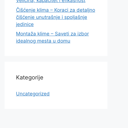
Veličina, kapacitet i efikasnost
Čišćenje klima – Koraci za detaljno
čišćenje unutrašnje i spoljašnje
jedinice
Montaža klime – Saveti za izbor
idealnog mesta u domu
Kategorije
Uncategorized