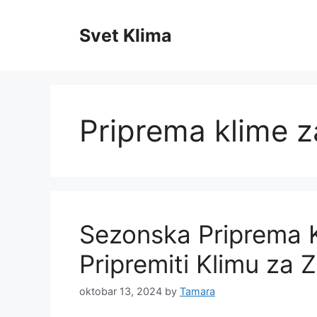
Skip
to
Svet Klima
content
Priprema klime z
Sezonska Priprema K
Pripremiti Klimu za Z
oktobar 13, 2024
by
Tamara