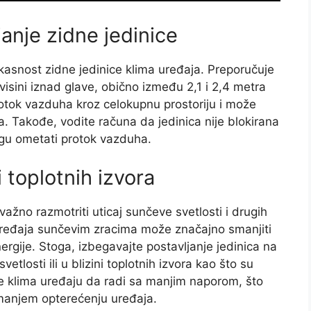
janje zidne jedinice
kasnost zidne jedinice klima uređaja. Preporučuje
isini iznad glave, obično između 2,1 i 2,4 metra
otok vazduha kroz celokupnu prostoriju i može
. Takođe, vodite računa da jedinica nije blokirana
gu ometati protok vazduha.
i toplotnih izvora
važno razmotriti uticaj sunčeve svetlosti i drugih
 uređaja sunčevim zracima može značajno smanjiti
ergije. Stoga, izbegavajte postavljanje jedinica na
tlosti ili u blizini toplotnih izvora kao što su
že klima uređaju da radi sa manjim naporom, što
i manjem opterećenju uređaja.