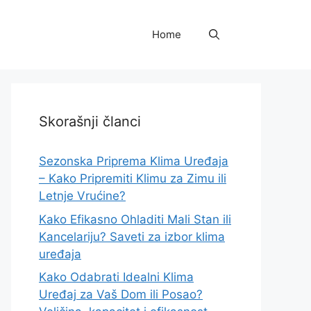
Home
Skorašnji članci
Sezonska Priprema Klima Uređaja
– Kako Pripremiti Klimu za Zimu ili
Letnje Vrućine?
Kako Efikasno Ohladiti Mali Stan ili
Kancelariju? Saveti za izbor klima
uređaja
Kako Odabrati Idealni Klima
Uređaj za Vaš Dom ili Posao?