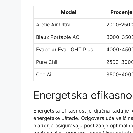
Model
Procenje
Arctic Air Ultra
2000-250
Blaux Portable AC
3000-350
Evapolar EvaLIGHT Plus
4000-450
Pure Chill
2500-300
CoolAir
3500-400
Energetska efikasnos
Energetska efikasnost je ključna kada je 
energetske uštede. Odgovarajuća veličina 
hlađenja osiguravaju postizanje optimalno
obzir veličinu prostora i specifične potreb