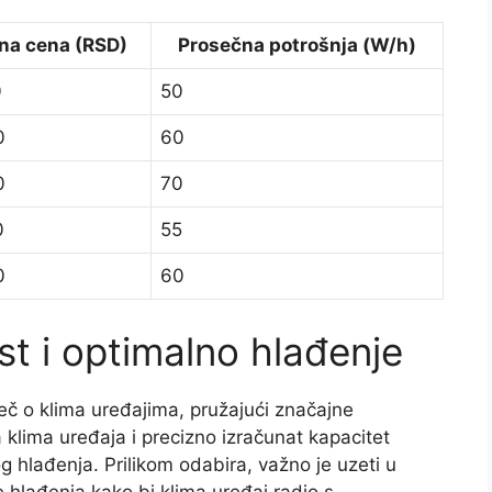
na cena (RSD)
Prosečna potrošnja (W/h)
0
50
0
60
0
70
0
55
0
60
t i optimalno hlađenje
reč o klima uređajima, pružajući značajne
klima uređaja i precizno izračunat kapacitet
g hlađenja. Prilikom odabira, važno je uzeti u
e hlađenja kako bi klima uređaj radio s