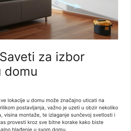
Saveti za izbor
u domu
ave lokacije u domu može značajno uticati na
ilikom postavljanja, važno je uzeti u obzir nekoliko
, visina montaže, te izlaganje sunčevoj svetlosti i
as provesti kroz sve bitne korake kako biste
imalno hlađenje u svom domu.