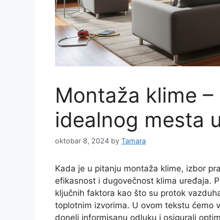
Montaža klime – 
idealnog mesta 
oktobar 8, 2024
by
Tamara
Kada je u pitanju montaža klime, izbor pr
efikasnost i dugovečnost klima uređaja. Pr
ključnih faktora kao što su protok vazduha
toplotnim izvorima. U ovom tekstu ćemo v
doneli informisanu odluku i osigurali opt