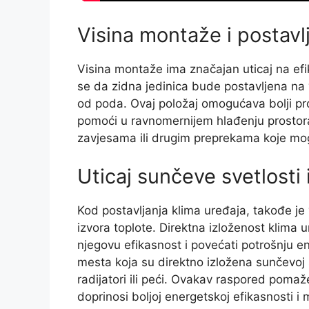
Visina montaže i postavl
Visina montaže ima značajan uticaj na efi
se da zidna jedinica bude postavljena na v
od poda. Ovaj položaj omogućava bolji pr
pomoći u ravnomernijem hlađenju prostora
zavjesama ili drugim preprekama koje mo
Uticaj sunčeve svetlosti 
Kod postavljanja klima uređaja, takođe je 
izvora toplote. Direktna izloženost klima
njegovu efikasnost i povećati potrošnju en
mesta koja su direktno izložena sunčevoj sve
radijatori ili peći. Ovakav raspored poma
doprinosi boljoj energetskoj efikasnosti 