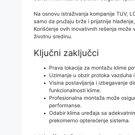
Na osnovu istraživanja kompanije TUV, LG
samo da pružaju brže i prijatnije hlađenje
Korišćenje ovih inovativnih rešenja može v
životnu sredinu.
Ključni zaključci
Prava lokacija za montažu klime po
Uzimanje u obzir protoka vazduha i 
Visina postavljanja i izbegavanje d
funkcionalnosti klime.
Profesionalna montaža može osigura
performanse.
Odabir klima uređaja sa adekvatnim
prekomerno opterećenje sistema.