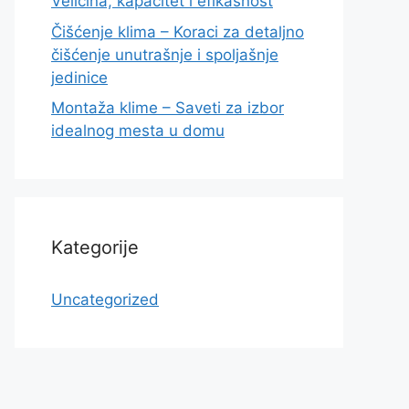
Veličina, kapacitet i efikasnost
Čišćenje klima – Koraci za detaljno
čišćenje unutrašnje i spoljašnje
jedinice
Montaža klime – Saveti za izbor
idealnog mesta u domu
Kategorije
Uncategorized