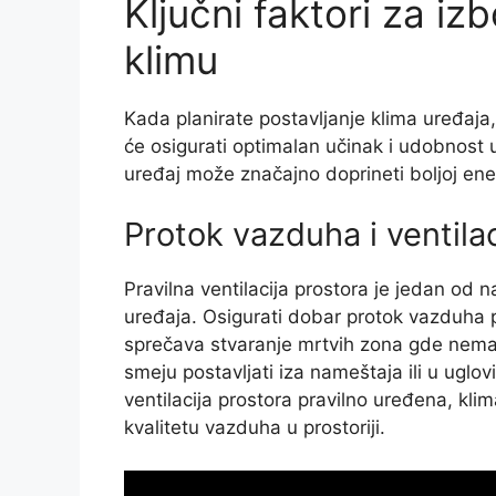
Ključni faktori za i
klimu
Kada planirate postavljanje klima uređaja, 
će osigurati optimalan učinak i udobnost
uređaj može značajno doprineti boljoj ener
Protok vazduha i ventilac
Pravilna ventilacija prostora je jedan od n
uređaja. Osigurati dobar protok vazduha
sprečava stvaranje mrtvih zona gde nema
smeju postavljati iza nameštaja ili u uglo
ventilacija prostora pravilno uređena, klim
kvalitetu vazduha u prostoriji.