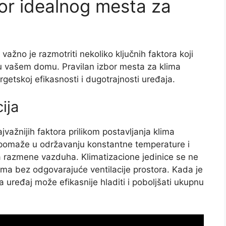
zbor idealnog mesta za
važno je razmotriti nekoliko ključnih faktora koji
 u vašem domu. Pravilan izbor mesta za klima
getskoj efikasnosti i dugotrajnosti uređaja.
ija
ajvažnijih faktora prilikom postavljanja klima
 pomaže u održavanju konstantne temperature i
 razmene vazduha. Klimatizacione jedinice se ne
vima bez odgovarajuće ventilacije prostora. Kada je
a uređaj može efikasnije hladiti i poboljšati ukupnu