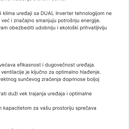
 klima uređaji sa DUAL Inverter tehnologijom ne
, već i značajno smanjuju potrošnju energije.
am obezbediti udobniju i ekološki prihvatljiviju
većava efikasnost i dugovečnost uređaja.
ventilacije je ključno za optimalno hlađenje.
irektnog sunčevog zračenja doprinose boljoj
ti duži vek trajanja uređaja i optimalne
 kapacitetom za vašu prostoriju sprečava