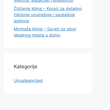
Veličina, kapacitet i efikasnost
Čišćenje klima – Koraci za detaljno
čišćenje unutrašnje i spoljašnje
jedinice
Montaža klime – Saveti za izbor
idealnog mesta u domu
Kategorije
Uncategorized