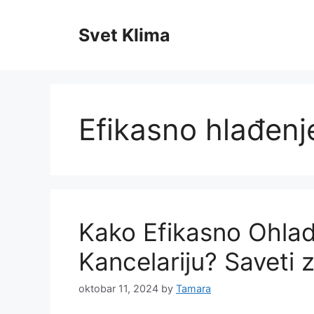
Skip
to
Svet Klima
content
Efikasno hlađenj
Kako Efikasno Ohladit
Kancelariju? Saveti 
oktobar 11, 2024
by
Tamara