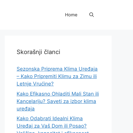
Home
Skorašnji članci
Sezonska Priprema Klima Uređaja
– Kako Pripremiti Klimu za Zimu ili
Letnje Vrućine?
Kako Efikasno Ohladiti Mali Stan ili
Kancelariju? Saveti za izbor klima
uređaja
Kako Odabrati Idealni Klima
Uređaj za Vaš Dom ili Posao?